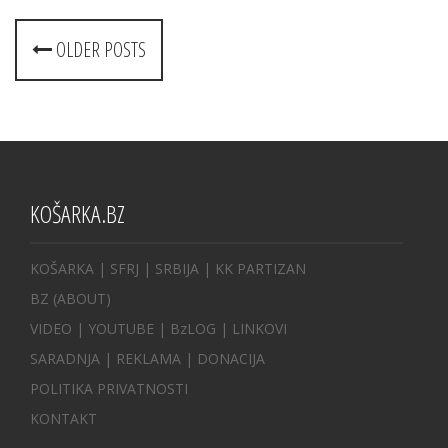
Posts
OLDER POSTS
navigation
KOŠARKA.BZ
KOŠARKA
| SFRJ
|
SRBIJA
|
KK PARTIZAN
BZ
(ABOUT)
VIDEO
|
YOUTUBE
|
BzLOG
|
LINKOVI
SARADNJA
|
REKLAMA |
DONACIJA
POLITIKA PRIVATNOSTI
KONTAKT