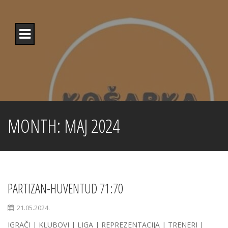
Skip
to
content
MONTH:
MAJ 2024
PARTIZAN-HUVENTUD 71:70
21.05.2024.
IGRAČI | KLUBOVI | LIGA | REPREZENTACIJA | TRENERI |