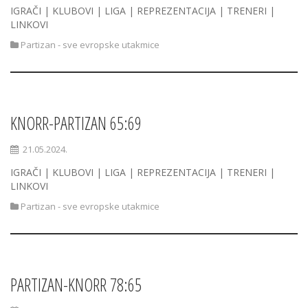
IGRAČI | KLUBOVI | LIGA | REPREZENTACIJA | TRENERI |
LINKOVI
Partizan - sve evropske utakmice
KNORR-PARTIZAN 65:69
21.05.2024.
IGRAČI | KLUBOVI | LIGA | REPREZENTACIJA | TRENERI |
LINKOVI
Partizan - sve evropske utakmice
PARTIZAN-KNORR 78:65