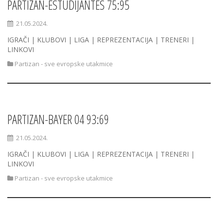
PARTIZAN-ESTUDIJANTES 75:95
21.05.2024.
IGRAČI | KLUBOVI | LIGA | REPREZENTACIJA | TRENERI |
LINKOVI
Partizan - sve evropske utakmice
PARTIZAN-BAYER 04 93:69
21.05.2024.
IGRAČI | KLUBOVI | LIGA | REPREZENTACIJA | TRENERI |
LINKOVI
Partizan - sve evropske utakmice