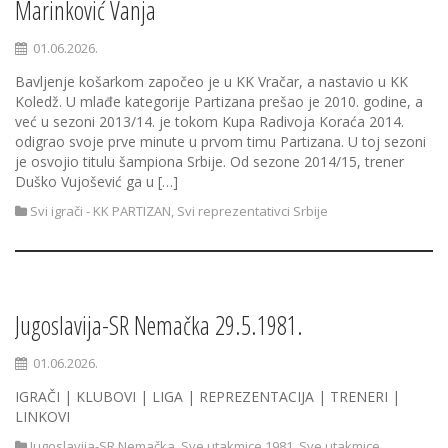
Marinković Vanja
01.06.2026.
Bavljenje košarkom započeo je u KK Vračar, a nastavio u KK
Koledž. U mlađe kategorije Partizana prešao je 2010. godine, a
već u sezoni 2013/14. je tokom Kupa Radivoja Koraća 2014.
odigrao svoje prve minute u prvom timu Partizana. U toj sezoni
je osvojio titulu šampiona Srbije. Od sezone 2014/15, trener
Duško Vujošević ga u […]
Svi igrači - KK PARTIZAN
,
Svi reprezentativci Srbije
Jugoslavija-SR Nemačka 29.5.1981.
01.06.2026.
IGRAČI | KLUBOVI | LIGA | REPREZENTACIJA | TRENERI |
LINKOVI
Jugoslavija-SR Nemačka
,
Sve utakmice 1981
,
Sve utakmice