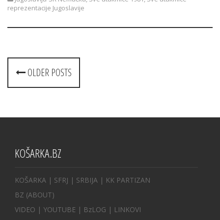
reprezentacije Jugoslavije
Posts
OLDER POSTS
navigation
KOŠARKA.BZ
KOŠARKA
| SFRJ
|
SRBIJA
|
KK PARTIZAN
BZ
(ABOUT)
VIDEO
|
YOUTUBE
|
BzLOG
|
LINKOVI