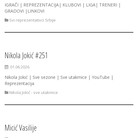
IGRAČI | REPREZENTACIJA| KLUBOVI | LIGA| TRENERI |
GRADOVI |LINKOVI
Svi reprezentativci Srbije
Nikola Jokić #251
01.06.2026.
Nikola Jokić | Sve sezone | Sve utakmice | YouTube |
Reprezentacija
Nikola Jokić - sve utakmice
Micić Vasilije