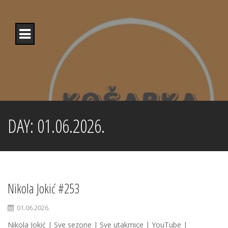
Skip
to
content
DAY:
01.06.2026.
Nikola Jokić #253
01.06.2026.
Nikola Jokić | Sve sezone | Sve utakmice | YouTube |