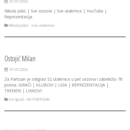
01.07.2026.
Nikola Jokić | Sve sezone | Sve utakmice | YouTube |
Reprezentacija
Nikola Jokić - sve utakmice
Ostojić Milan
01.07.2026.
Za Partizan je odigrao 52 utakmice u pet sezona i zabeležio 78
poena. IGRAČI | KLUBOVI | LIGA | REPREZENTACIJA |
TRENERI | LINKOVI
Svi igrači - KK PARTIZAN