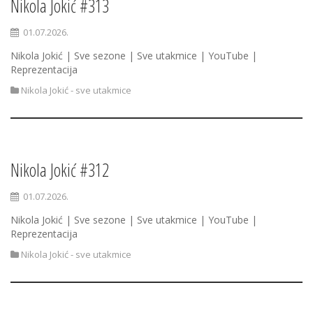
Nikola Jokić #313
01.07.2026.
Nikola Jokić | Sve sezone | Sve utakmice | YouTube |
Reprezentacija
Nikola Jokić - sve utakmice
Nikola Jokić #312
01.07.2026.
Nikola Jokić | Sve sezone | Sve utakmice | YouTube |
Reprezentacija
Nikola Jokić - sve utakmice