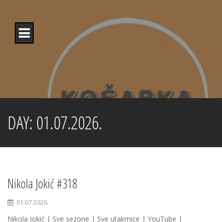
Skip
to
content
DAY:
01.07.2026.
Nikola Jokić #318
01.07.2026.
Nikola Jokić | Sve sezone | Sve utakmice | YouTube |