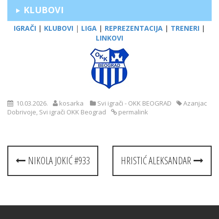
KLUBOVI
IGRAČI
|
KLUBOVI
|
LIGA
|
REPREZENTACIJA
|
TRENERI
|
LINKOVI
10.03.2026.
kosarka
Svi igrači - OKK BEOGRAD
Azanjac
Dobrivoje
,
Svi igrači OKK Beograd
permalink
Post
NIKOLA JOKIĆ #933
HRISTIĆ ALEKSANDAR
navigation