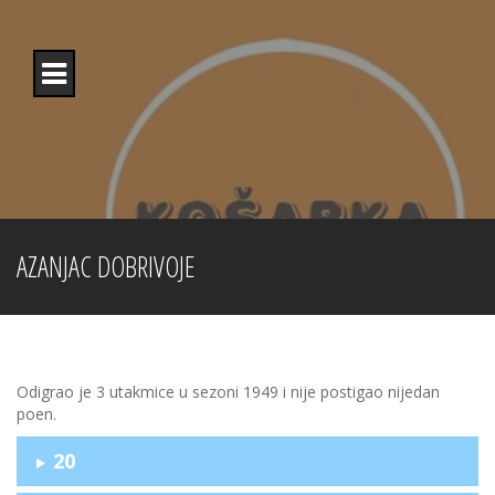
Skip
to
content
AZANJAC DOBRIVOJE
Odigrao je 3 utakmice u sezoni 1949 i nije postigao nijedan
poen.
20