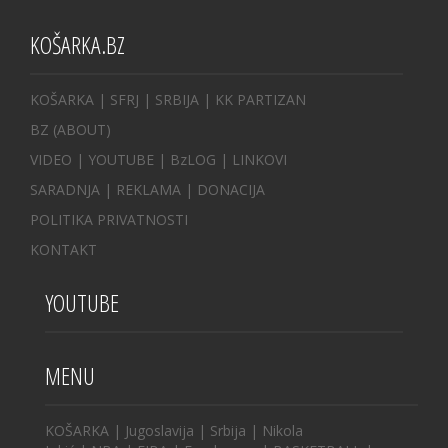
KOŠARKA.BZ
KOŠARKA
| SFRJ
|
SRBIJA
|
KK PARTIZAN
BZ
(ABOUT)
VIDEO
|
YOUTUBE
|
BzLOG
|
LINKOVI
SARADNJA
|
REKLAMA |
DONACIJA
POLITIKA PRIVATNOSTI
KONTAKT
YOUTUBE
MENU
KOŠARKA
|
Jugoslavija
|
Srbija
|
Nikola