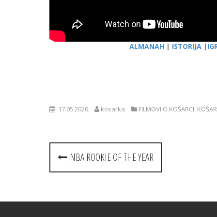
ALMANAH
|
ISTORIJA
|
IG
17.05.2026.
kosarka
FILMOVI O KOŠARCI
,
KOŠAR
Post
NBA ROOKIE OF THE YEAR
navigation