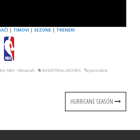
RAČI
|
TIMOVI
|
SEZONE
|
TRENERI
KA
,
NBA - Almanah
BASKETBALL MOVIES
permalink
HURRICANE SEASON