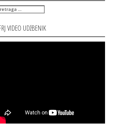
retraga
:
FRJ VIDEO UDžBENIK