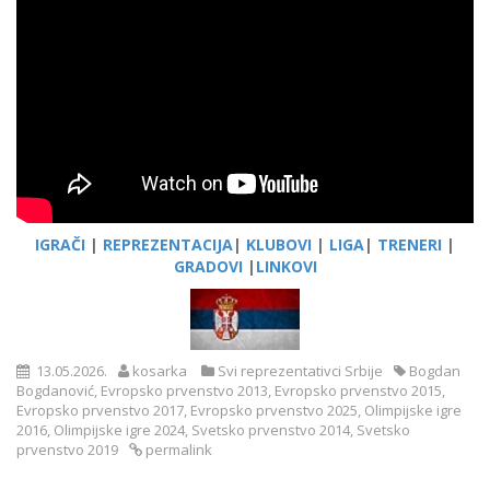
IGRAČI
|
REPREZENTACIJA
|
KLUBOVI
|
LIGA
|
TRENERI
|
GRADOVI
|
LINKOVI
13.05.2026.
kosarka
Svi reprezentativci Srbije
Bogdan
Bogdanović
,
Evropsko prvenstvo 2013
,
Evropsko prvenstvo 2015
,
Evropsko prvenstvo 2017
,
Evropsko prvenstvo 2025
,
Olimpijske igre
2016
,
Olimpijske igre 2024
,
Svetsko prvenstvo 2014
,
Svetsko
prvenstvo 2019
permalink