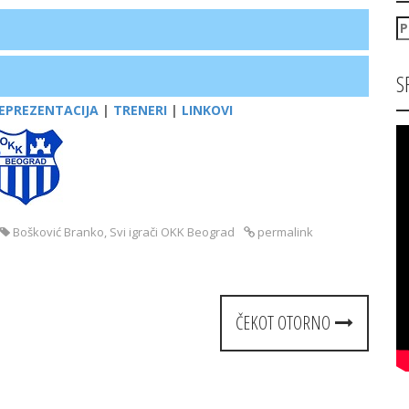
P
za
S
EPREZENTACIJA
|
TRENERI
|
LINKOVI
Bošković Branko
,
Svi igrači OKK Beograd
permalink
ČEKOT OTORNO