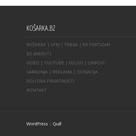
KOŠARKA.BZ
KOŠARKA
| SFRJ
|
SRBIJA
|
KK PARTIZAN
BZ
(ABOUT)
VIDEO
|
YOUTUBE
|
BzLOG
|
LINKOVI
SARADNJA
|
REKLAMA |
DONACIJA
POLITIKA PRIVATNOSTI
KONTAKT
WordPress
|
Quill