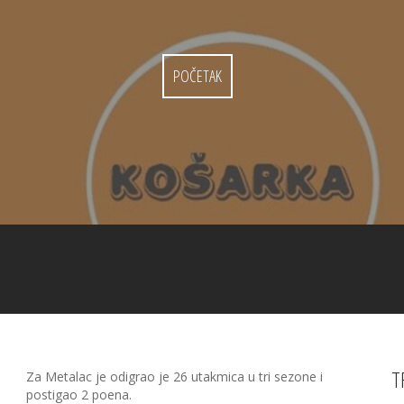
POČETAK
T
Za Metalac je odigrao je 26 utakmica u tri sezone i
postigao 2 poena.