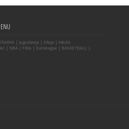
ENU
OŠARKA
|
Jugoslavija
|
Srbija
|
Nikola
kić
|
NBA
|
FIBA
|
Euroleague
|
BASKETBALL
|