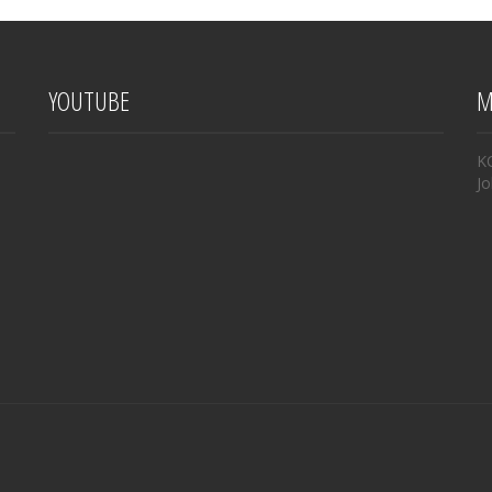
YOUTUBE
M
K
Jo