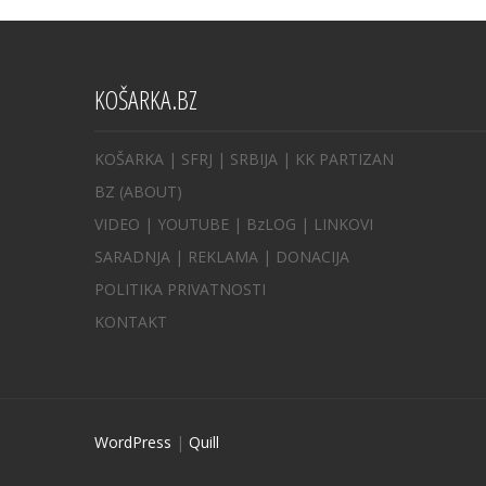
KOŠARKA.BZ
KOŠARKA
| SFRJ
|
SRBIJA
|
KK PARTIZAN
BZ
(ABOUT)
VIDEO
|
YOUTUBE
|
BzLOG
|
LINKOVI
SARADNJA
|
REKLAMA |
DONACIJA
POLITIKA PRIVATNOSTI
KONTAKT
WordPress
|
Quill