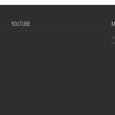
YOUTUBE
M
K
Jo