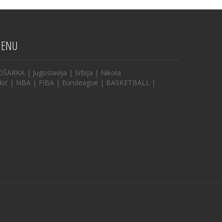
ENU
OŠARKA
|
Jugoslavija
|
Srbija
|
Nikola
kić
|
NBA
|
FIBA
|
Euroleague
|
BASKETBALL
|