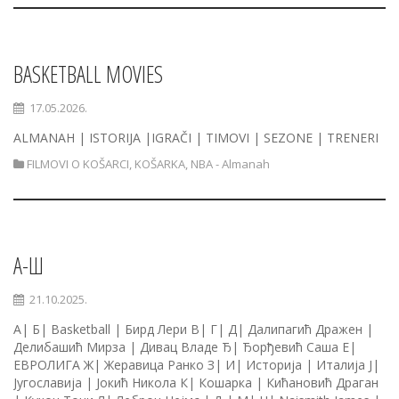
BASKETBALL MOVIES
17.05.2026.
ALMANAH | ISTORIJA |IGRAČI | TIMOVI | SEZONE | TRENERI
FILMOVI O KOŠARCI
,
KOŠARKA
,
NBA - Almanah
A-Ш
21.10.2025.
А| Б| Basketball | Бирд Лери В| Г| Д| Далипагић Дражен |
Делибашић Мирза | Дивац Владе Ђ| Ђорђевић Саша Е|
ЕВРОЛИГА Ж| Жеравица Ранко З| И| Историја | Италија Ј|
Југославија | Јокић Никола К| Кошарка | Кићановић Драган