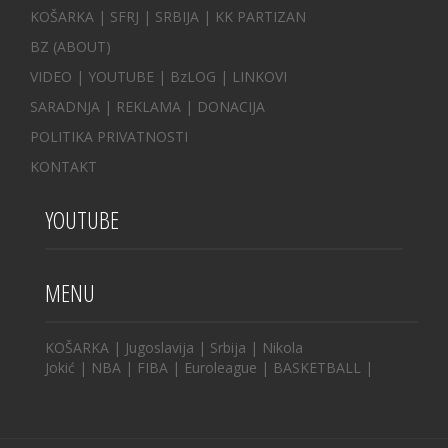
KOŠARKA
| SFRJ
|
SRBIJA
|
KK PARTIZAN
BZ
(ABOUT)
VIDEO
|
YOUTUBE
|
BzLOG
|
LINKOVI
SARADNJA
|
REKLAMA |
DONACIJA
POLITIKA PRIVATNOSTI
KONTAKT
YOUTUBE
MENU
KOŠARKA
|
Jugoslavija
|
Srbija
|
Nikola
Jokić
|
NBA
|
FIBA
|
Euroleague
|
BASKETBALL
|