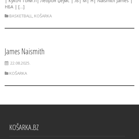
| Кукоч Тони Л| Леброн Џејмс | Љ| М| Н| Naismith James |
НБА | […]
BASKETBALL
,
KOŠARKA
James Naismith
22.08.2025.
KOŠARKA
KOŠARKA.BZ