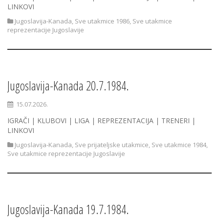
LINKOVI
Jugoslavija-Kanada
,
Sve utakmice 1986
,
Sve utakmice
reprezentacije Jugoslavije
Jugoslavija-Kanada 20.7.1984.
15.07.2026.
IGRAČI | KLUBOVI | LIGA | REPREZENTACIJA | TRENERI |
LINKOVI
Jugoslavija-Kanada
,
Sve prijateljske utakmice
,
Sve utakmice 1984
,
Sve utakmice reprezentacije Jugoslavije
Jugoslavija-Kanada 19.7.1984.