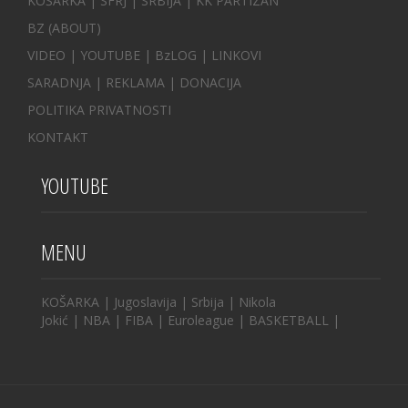
KOŠARKA
| SFRJ
|
SRBIJA
|
KK PARTIZAN
BZ
(ABOUT)
VIDEO
|
YOUTUBE
|
BzLOG
|
LINKOVI
SARADNJA
|
REKLAMA |
DONACIJA
POLITIKA PRIVATNOSTI
KONTAKT
YOUTUBE
MENU
KOŠARKA
|
Jugoslavija
|
Srbija
|
Nikola
Jokić
|
NBA
|
FIBA
|
Euroleague
|
BASKETBALL
|