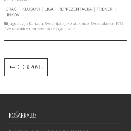
IGRAČI | KLUBOVI | LIGA | REPREZENTACIJA | TRENERI |
LINKOVI
Jugoslavija-Kanada
,
Sve prijateljske utakmice
,
Sve utakmice 1975
,
Sve utakmice reprezentacije Jugoslavije
Posts
OLDER POSTS
navigation
KOŠARKA.BZ