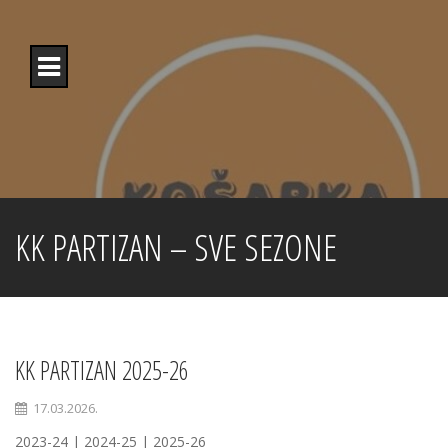
Skip
to
content
KK PARTIZAN – SVE SEZONE
KK PARTIZAN 2025-26
17.03.2026.
2023-24 | 2024-25 | 2025-26