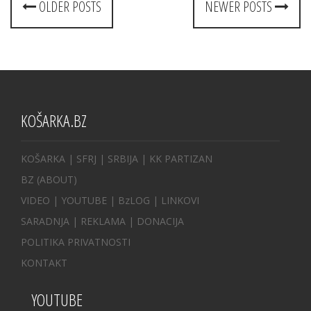
OLDER POSTS
NEWER POSTS
navigation
KOŠARKA.BZ
KOŠARKA
| SFRJ
|
SRBIJA
|
KK PARTIZAN
BZ
(ABOUT)
VIDEO
|
YOUTUBE
|
BzLOG
|
LINKOVI
SARADNJA
|
REKLAMA |
DONACIJA
POLITIKA PRIVATNOSTI
KONTAKT
YOUTUBE