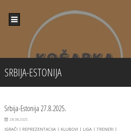
Skip
to
content
SRBIJA-ESTONIJA
Srbija-Estonija 27.8.2025.
28.08.2025.
IGRAČI | REPREZENTACIJA | KLUBOVI | LIGA | TRENERI |