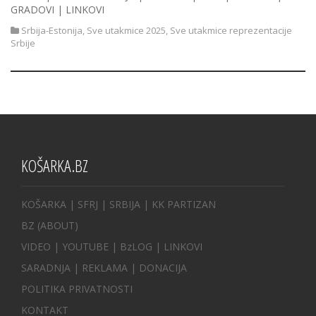
GRADOVI | LINKOVI
Srbija-Estonija
,
Sve utakmice 2025
,
Sve utakmice reprezentacije
Srbije
KOŠARKA.BZ
KOŠARKA
| SFRJ
|
SRBIJA
|
KK PARTIZAN
BZ
(ABOUT)
VIDEO
|
YOUTUBE
|
BzLOG
|
LINKOVI
SARADNJA
|
REKLAMA |
DONACIJA
POLITIKA PRIVATNOSTI
KONTAKT