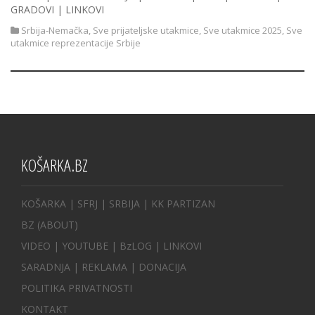
GRADOVI | LINKOVI
Srbija-Nemačka
,
Sve prijateljske utakmice
,
Sve utakmice 2025
,
Sve
utakmice reprezentacije Srbije
KOŠARKA.BZ
KOŠARKA
| SFRJ
|
SRBIJA
|
KK PARTIZAN
BZ
(ABOUT)
VIDEO
|
YOUTUBE
|
BzLOG
|
LINKOVI
SARADNJA
|
REKLAMA |
DONACIJA
POLITIKA PRIVATNOSTI
KONTAKT