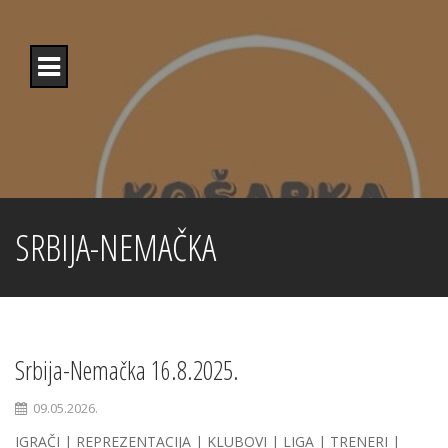
Skip
to
content
SRBIJA-NEMAČKA
Srbija-Nemačka 16.8.2025.
09.05.2026.
IGRAČI | REPREZENTACIJA | KLUBOVI | LIGA | TRENERI |