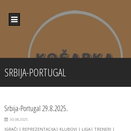
Skip
to
content
SRBIJA-PORTUGAL
Srbija-Portugal 29.8.2025.
30.08.2025.
IGRAČI | REPREZENTACIJA| KLUBOVI | LIGA| TRENERI |