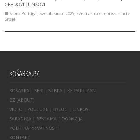
GRADOVI |LINKOVI
Srbija-Portugal
,
Sve utakmice 2025
,
Sve utakmice reprezentacije
Srbije
KOŠARKA.BZ
KOŠARKA
| SFRJ
|
SRBIJA
|
KK PARTIZAN
BZ
(ABOUT)
VIDEO
|
YOUTUBE
|
BzLOG
|
LINKOVI
SARADNJA
|
REKLAMA |
DONACIJA
POLITIKA PRIVATNOSTI
KONTAKT