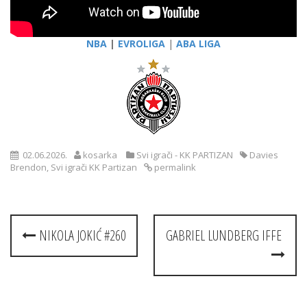
NBA
|
EVROLIGA
|
ABA LIGA
02.06.2026.
kosarka
Svi igrači - KK PARTIZAN
Davies
Brendon
,
Svi igrači KK Partizan
permalink
Post
NIKOLA JOKIĆ #260
GABRIEL LUNDBERG IFFE
navigation