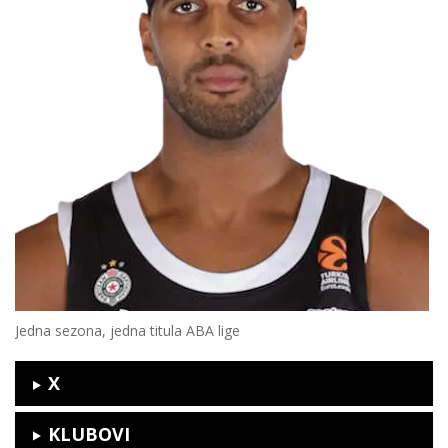
Jedna sezona, jedna titula ABA lige
X
KLUBOVI