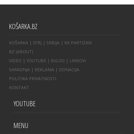
KOŠARKA.BZ
KOŠARKA
| SFRJ
|
SRBIJA
|
KK PARTIZAN
BZ
(ABOUT)
VIDEO
|
YOUTUBE
|
BzLOG
|
LINKOVI
SARADNJA
|
REKLAMA |
DONACIJA
POLITIKA PRIVATNOSTI
KONTAKT
YOUTUBE
MENU