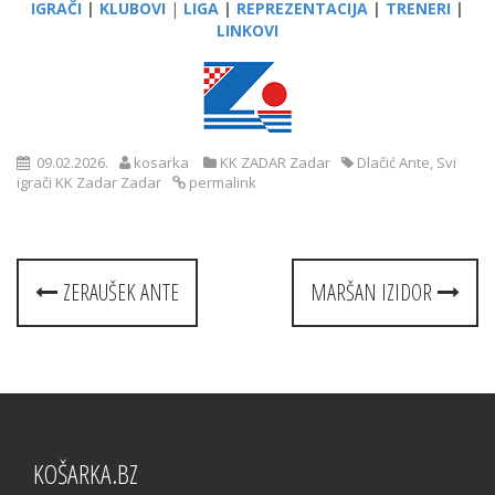
IGRAČI
|
KLUBOVI
|
LIGA
|
REPREZENTACIJA
|
TRENERI
|
LINKOVI
09.02.2026.
kosarka
KK ZADAR Zadar
Dlačić Ante
,
Svi
igrači KK Zadar Zadar
permalink
Post
ZERAUŠEK ANTE
MARŠAN IZIDOR
navigation
KOŠARKA.BZ