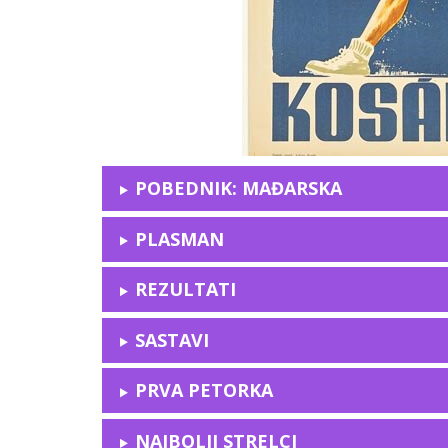
POBEDNIK: MAĐARSKA
PLASMAN
REZULTATI
SASTAVI
PRVA PETORKA
NAJBOLJI STRELCI