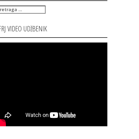
retraga
:
FRJ VIDEO UDžBENIK