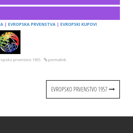
VA
|
EVROPSKA PRVENSTVA
|
EVROPSKI KUPOVI
ropsko prvenstvo 1955
permalink
EVROPSKO PRVENSTVO 1957