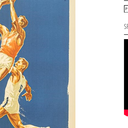
P
za
S