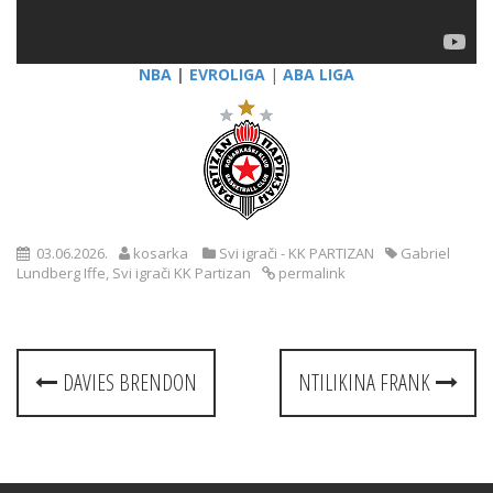
NBA
|
EVROLIGA
|
ABA LIGA
03.06.2026.
kosarka
Svi igrači - KK PARTIZAN
Gabriel
Lundberg Iffe
,
Svi igrači KK Partizan
permalink
Post
DAVIES BRENDON
NTILIKINA FRANK
navigation