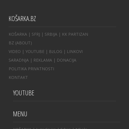
KOŠARKA.BZ
KOŠARKA
| SFRJ
|
SRBIJA
|
KK PARTIZAN
BZ
(ABOUT)
VIDEO
|
YOUTUBE
|
BzLOG
|
LINKOVI
SARADNJA
|
REKLAMA |
DONACIJA
POLITIKA PRIVATNOSTI
KONTAKT
YOUTUBE
MENU