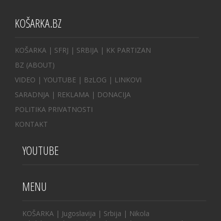
KOŠARKA.BZ
KOŠARKA
| SFRJ
|
SRBIJA
|
KK PARTIZAN
BZ
(ABOUT)
VIDEO
|
YOUTUBE
|
BzLOG
|
LINKOVI
SARADNJA
|
REKLAMA |
DONACIJA
POLITIKA PRIVATNOSTI
KONTAKT
YOUTUBE
MENU
KOŠARKA
|
Jugoslavija
|
Srbija
|
Nikola