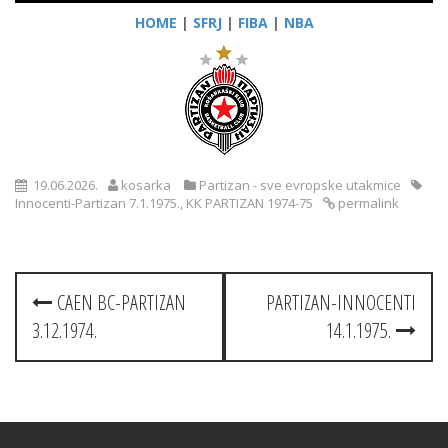
HOME
|
SFRJ
|
FIBA
|
NBA
19.06.2026.
kosarka
Partizan - sve evropske utakmice
Innocenti-Partizan 7.1.1975.
,
KK PARTIZAN 1974-75
permalink
Post
CAEN BC-PARTIZAN
PARTIZAN-INNOCENTI
navigation
3.12.1974.
14.1.1975.