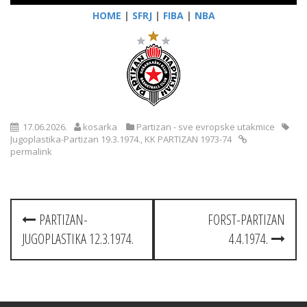
HOME
|
SFRJ
|
FIBA
|
NBA
17.06.2026.
kosarka
Partizan - sve evropske utakmice
Jugoplastika-Partizan 19.3.1974.
,
KK PARTIZAN 1973-74
permalink
Post
PARTIZAN-
FORST-PARTIZAN
navigation
JUGOPLASTIKA 12.3.1974.
4.4.1974.