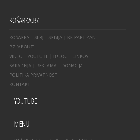
KOŠARKA.BZ
KOŠARKA
| SFRJ
|
SRBIJA
|
KK PARTIZAN
BZ
(ABOUT)
VIDEO
|
YOUTUBE
|
BzLOG
|
LINKOVI
SARADNJA
|
REKLAMA |
DONACIJA
POLITIKA PRIVATNOSTI
KONTAKT
YOUTUBE
MENU