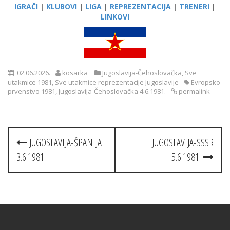
IGRAČI
|
KLUBOVI
|
LIGA
|
REPREZENTACIJA
|
TRENERI
|
LINKOVI
02.06.2026.
kosarka
Jugoslavija-Čehoslovačka
,
Sve
utakmice 1981
,
Sve utakmice reprezentacije Jugoslavije
Evropsko
prvenstvo 1981
,
Jugoslavija-Čehoslovačka 4.6.1981.
permalink
Post
JUGOSLAVIJA-ŠPANIJA
JUGOSLAVIJA-SSSR
navigation
3.6.1981.
5.6.1981.