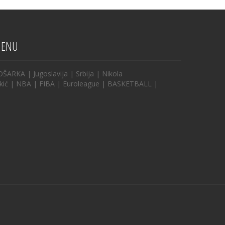
ENU
OŠARKA
|
Jugoslavija
|
Srbija
|
Nikola
kić
|
NBA
|
FIBA
|
Euroleague
|
BASKETBALL
|