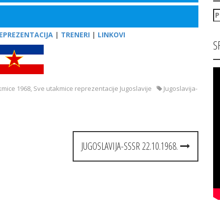
P
za
EPREZENTACIJA
|
TRENERI
|
LINKOVI
S
kmice 1968
,
Sve utakmice reprezentacije Jugoslavije
Jugoslavija-
JUGOSLAVIJA-SSSR 22.10.1968.