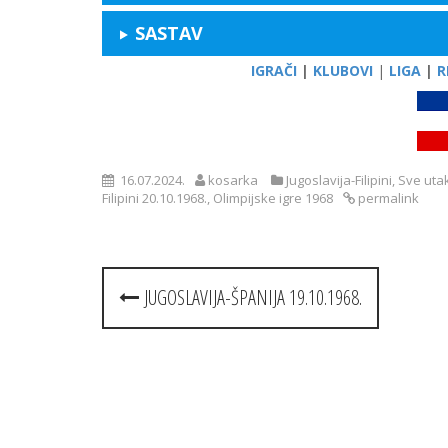
SASTAV
IGRAČI
|
KLUBOVI
|
LIGA
|
R
16.07.2024.
kosarka
Jugoslavija-Filipini
,
Sve uta
Filipini 20.10.1968.
,
Olimpijske igre 1968
permalink
Post
JUGOSLAVIJA-ŠPANIJA 19.10.1968.
navigation