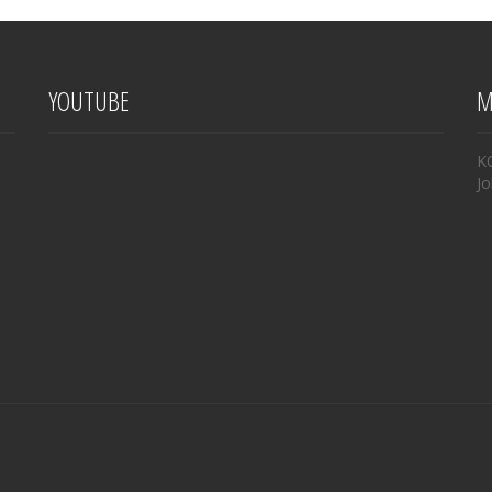
YOUTUBE
M
K
Jo