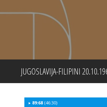
Skip
to
content
JUGOSLAVIJA-FILIPINI 20.10.19
89:68
(46:30)