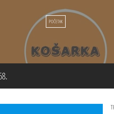
POČETAK
68.
T