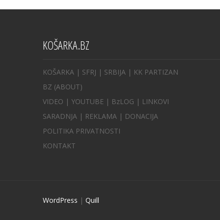
KOŠARKA.BZ
KOŠARKA
| SFRJ
|
SRBIJA
|
KK PARTIZAN
BZ
(ABOUT)
VIDEO
|
YOUTUBE
|
BzLOG
|
LINKOVI
SARADNJA
|
REKLAMA |
DONACIJA
POLITIKA PRIVATNOSTI
KONTAKT
WordPress
|
Quill