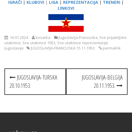
IGRAČI
|
KLUBOVI
|
LIGA
|
REPREZENTACIJA
|
TRENERI
|
LINKOVI
16.01.2024.
kosarka
Jugoslavija-Francuska
,
Sve prijateljske
utakmice
,
Sve utakmice 1953
,
Sve utakmice reprezentacije
Jugoslavije
JUGOSLAVIJA-FRANCUSKA 15.11.1953.
permalink
Post
JUGOSLAVIJA-TURSKA
JUGOSLAVIJA-BELGIJA
navigation
20.10.1953.
20.11.1953.