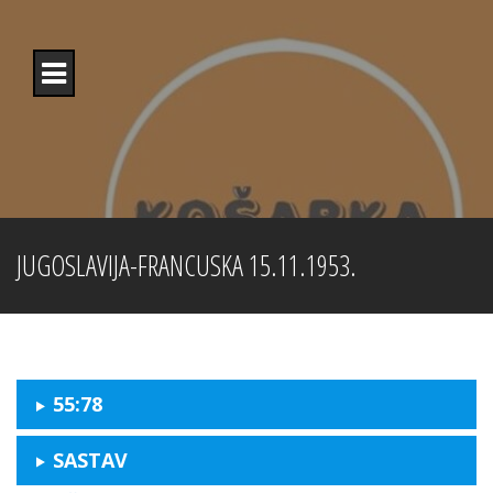
Skip
to
content
JUGOSLAVIJA-FRANCUSKA 15.11.1953.
55:78
SASTAV