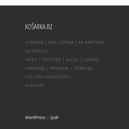
KOŠARKA.BZ
KOŠARKA
| SFRJ
|
SRBIJA
|
KK PARTIZAN
BZ
(ABOUT)
VIDEO
|
YOUTUBE
|
BzLOG
|
LINKOVI
SARADNJA
|
REKLAMA |
DONACIJA
POLITIKA PRIVATNOSTI
KONTAKT
WordPress
|
Quill