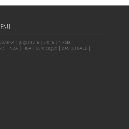
ENU
OŠARKA
|
Jugoslavija
|
Srbija
|
Nikola
kić
|
NBA
|
FIBA
|
Euroleague
|
BASKETBALL
|