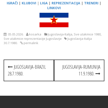
IGRAČI
|
KLUBOVI
|
LIGA
|
REPREZENTACIJA
|
TRENERI
|
LINKOVI
05.05.2026.
kosarka
Jugoslavija-Italija
,
Sve utakmice 1980
,
Sve utakmice reprezentacije Jugoslavije
Jugoslavija-Italija
30.7.1980.
permalink
Post
JUGOSLAVIJA-BRAZIL
JUGOSLAVIJA-RUMUNIJA
navigation
28.7.1980.
11.9.1980.