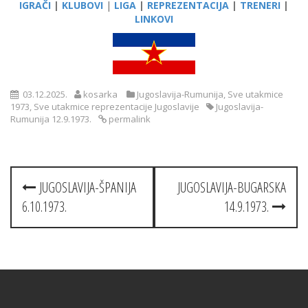
IGRAČI
|
KLUBOVI
|
LIGA
|
REPREZENTACIJA
|
TRENERI
|
LINKOVI
03.12.2025.
kosarka
Jugoslavija-Rumunija
,
Sve utakmice
1973
,
Sve utakmice reprezentacije Jugoslavije
Jugoslavija-
Rumunija 12.9.1973.
permalink
Post
JUGOSLAVIJA-ŠPANIJA
JUGOSLAVIJA-BUGARSKA
navigation
6.10.1973.
14.9.1973.