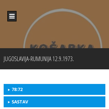
Skip
to
content
JUGOSLAVIJA-RUMUNIJA 12.9.1973.
78:72
SASTAV