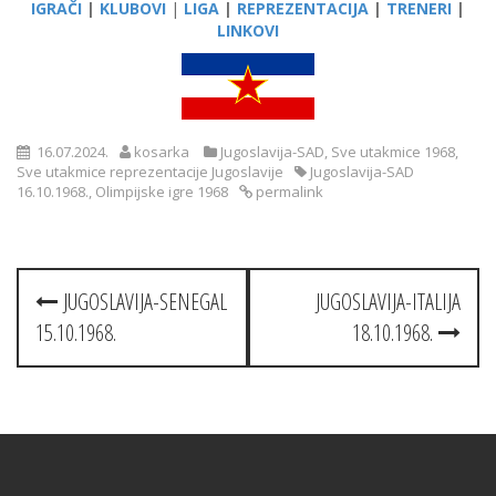
IGRAČI
|
KLUBOVI
|
LIGA
|
REPREZENTACIJA
|
TRENERI
|
LINKOVI
16.07.2024.
kosarka
Jugoslavija-SAD
,
Sve utakmice 1968
,
Sve utakmice reprezentacije Jugoslavije
Jugoslavija-SAD
16.10.1968.
,
Olimpijske igre 1968
permalink
Post
JUGOSLAVIJA-SENEGAL
JUGOSLAVIJA-ITALIJA
navigation
15.10.1968.
18.10.1968.