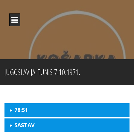
Skip
to
content
JUGOSLAVIJA-TUNIS 7.10.1971.
78:51
SASTAV