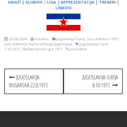
IGRAČI
|
KLUBOVI
|
LIGA
|
REPREZENTACIJA
|
TRENERI
|
LINKOVI
03.08.2024.
kosarka
Jugoslavija-Tunis
,
Sve utakmice 1971
,
Sve utakmice reprezentacije Jugoslavije
Jugoslavija-Tunis
7.10.1971.
,
Mediteranske igre 1971
permalink
Post
JUGOSLAVIJA-
JUGOSLAVIJA-SIRIJA
navigation
BUGARSKA 22.8.1971.
8.10.1971.