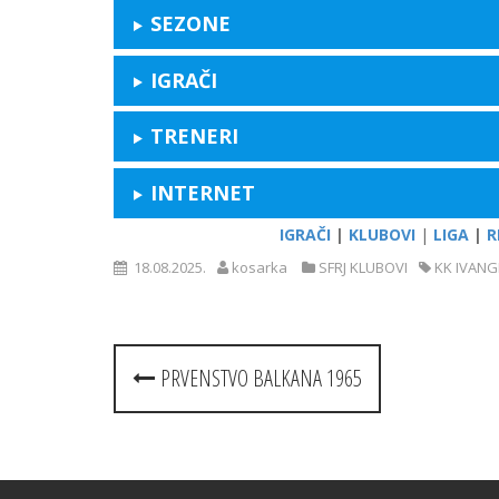
SEZONE
IGRAČI
TRENERI
INTERNET
IGRAČI
|
KLUBOVI
|
LIGA
|
R
18.08.2025.
kosarka
SFRJ KLUBOVI
KK IVANG
Post
PRVENSTVO BALKANA 1965
navigation