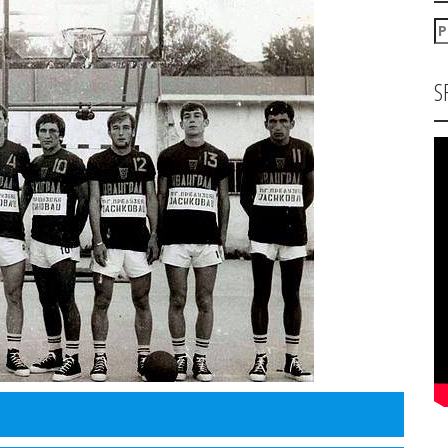
P
za
S