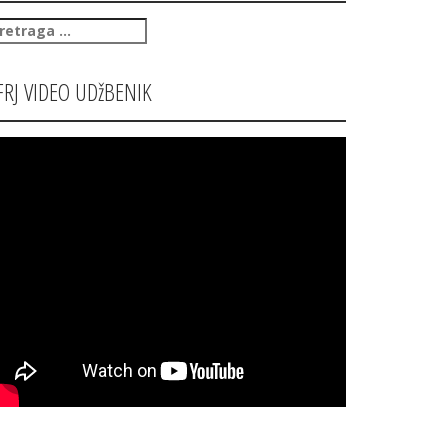
retraga
:
FRJ VIDEO UDžBENIK