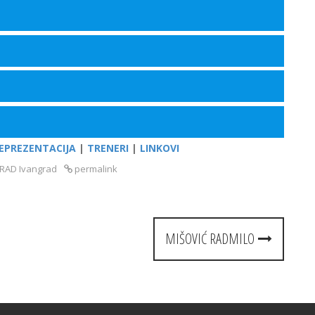
EPREZENTACIJA
|
TRENERI
|
LINKOVI
RAD Ivangrad
permalink
MIŠOVIĆ RADMILO