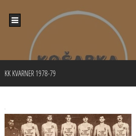
Skip
to
content
KK KVARNER 1978-79
.