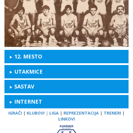
12. MESTO
UTAKMICE
SASTAV
INTERNET
IGRAČI
|
KLUBOVI
|
LIGA
|
REPREZENTACIJA
|
TRENERI
|
LINKOVI