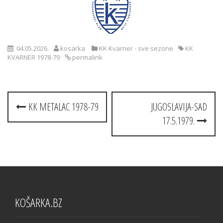
04.05.2026.
kosarka
KK Kvarner - sve sezone
KK
KVARNER 1978-79
permalink
Post
KK METALAC 1978-79
JUGOSLAVIJA-SAD
navigation
17.5.1979.
KOŠARKA.BZ