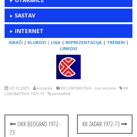
SASTAV
INTERNET
IGRAČI
|
KLUBOVI
|
LIGA
|
REPREZENTACIJA
|
TRENERI
|
LINKOVI
07.12.2025.
kosarka
KK LOKOMOTIVA - sve sezone
KK
LOKOMOTIVA 1972-73
permalink
Post
OKK BEOGRAD 1972-
KK ZADAR 1972-73
navigation
73