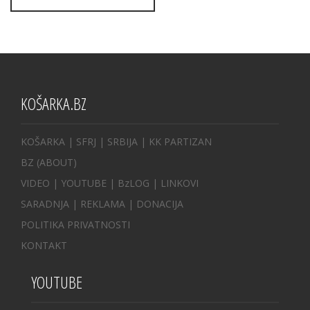
KOŠARKA.BZ
KOŠARKA
| SFRJ
|
SRBIJA
|
KK PARTIZAN
BZ
(ABOUT)
VIDEO
|
YOUTUBE
|
BzLOG
|
LINKOVI
SARADNJA
|
REKLAMA |
DONACIJA
POLITIKA PRIVATNOSTI
KONTAKT
YOUTUBE