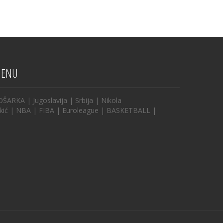
ENU
OŠARKA
|
Jugoslavija
|
Srbija
|
Nikola
kić
|
NBA
|
FIBA
|
Euroleague
|
BASKETBALL
|