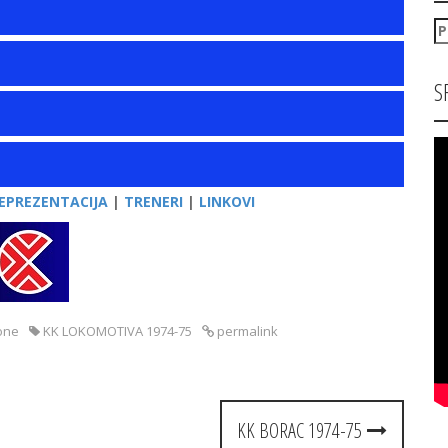
P
za
S
EPREZENTACIJA
|
TRENERI
|
LINKOVI
one
KK LOKOMOTIVA 1974-75
permalink
KK BORAC 1974-75