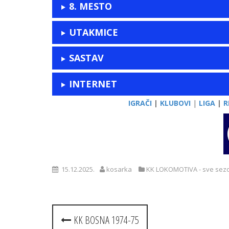
8. MESTO
UTAKMICE
SASTAV
INTERNET
IGRAČI
|
KLUBOVI
|
LIGA
|
R
15.12.2025.
kosarka
KK LOKOMOTIVA - sve sez
Post
KK BOSNA 1974-75