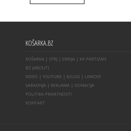
navigation
KOŠARKA.BZ
KOŠARKA
| SFRJ
|
SRBIJA
|
KK PARTIZAN
BZ
(ABOUT)
VIDEO
|
YOUTUBE
|
BzLOG
|
LINKOVI
SARADNJA
|
REKLAMA |
DONACIJA
POLITIKA PRIVATNOSTI
KONTAKT