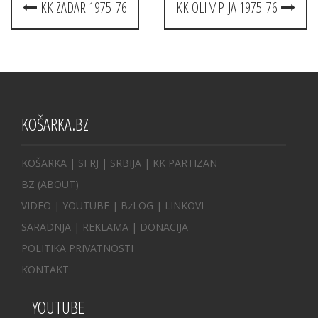
KK ZADAR 1975-76
KK OLIMPIJA 1975-76
navigation
KOŠARKA.BZ
KOŠARKA
| SFRJ
|
SRBIJA
|
KK PARTIZAN
BZ
(ABOUT)
VIDEO
|
YOUTUBE
|
BzLOG
|
LINKOVI
SARADNJA
|
REKLAMA |
DONACIJA
POLITIKA PRIVATNOSTI
KONTAKT
YOUTUBE