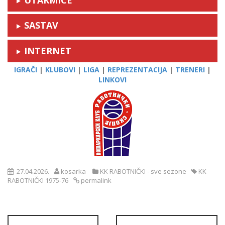
SASTAV
INTERNET
IGRAČI
|
KLUBOVI
|
LIGA
|
REPREZENTACIJA
|
TRENERI
|
LINKOVI
27.04.2026.
kosarka
KK RABOTNIČKI - sve sezone
KK
RABOTNIČKI 1975-76
permalink
Post