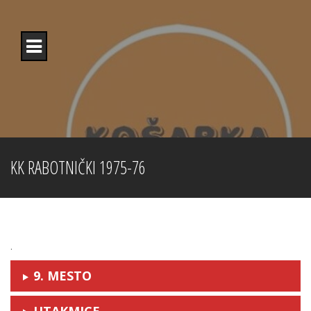
Skip
to
content
KK RABOTNIČKI 1975-76
.
9. MESTO
UTAKMICE