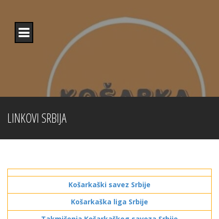
Skip
to
content
LINKOVI SRBIJA
Košarkaški savez Srbije
Košarkaška liga Srbije
Takmičenja Košarkaškog saveza Srbije