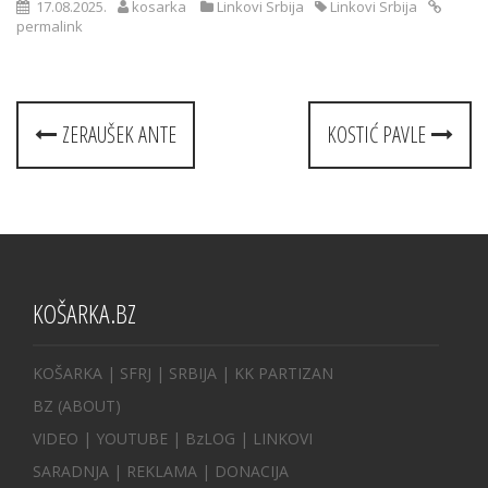
17.08.2025.
kosarka
Linkovi Srbija
Linkovi Srbija
permalink
Post
ZERAUŠEK ANTE
KOSTIĆ PAVLE
navigation
KOŠARKA.BZ
KOŠARKA
| SFRJ
|
SRBIJA
|
KK PARTIZAN
BZ
(ABOUT)
VIDEO
|
YOUTUBE
|
BzLOG
|
LINKOVI
SARADNJA
|
REKLAMA |
DONACIJA