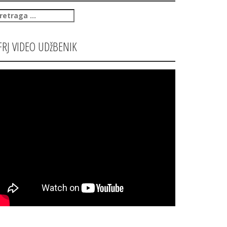
retraga
:
FRJ VIDEO UDžBENIK