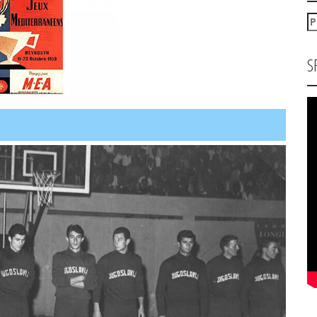
P
za
S