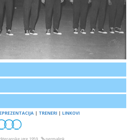
EPREZENTACIJA
|
TRENERI
|
LINKOVI
diteranske igre 1959
permalink