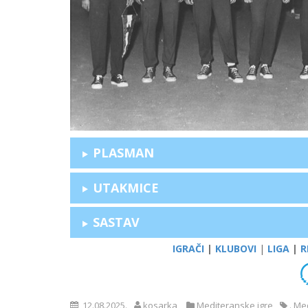
PLASMAN
UTAKMICE
SASTAV
IGRAČI
|
KLUBOVI
|
LIGA
|
R
12.08.2025.
kosarka
Mediteranske igre
. Me