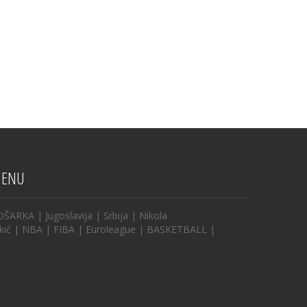
ENU
OŠARKA
|
Jugoslavija
|
Srbija
|
Nikola
kić
|
NBA
|
FIBA
|
Euroleague
|
BASKETBALL
|