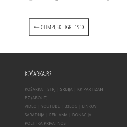
Post
OLIMPIJSKE IGRE 1960
navigation
KOŠARKA.BZ
KOŠARKA
| SFRJ
|
SRBIJA
|
KK PARTIZAN
BZ
(ABOUT)
VIDEO
|
YOUTUBE
|
BzLOG
|
LINKOVI
SARADNJA
|
REKLAMA |
DONACIJA
POLITIKA PRIVATNOSTI