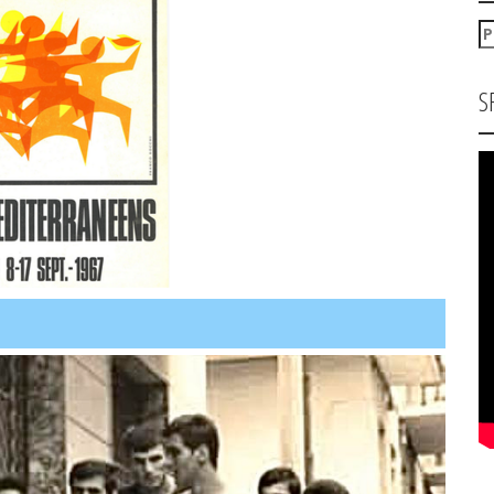
P
za
S