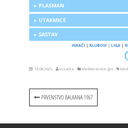
PLASMAN
UTAKMICE
SASTAV
IGRAČI
|
KLUBOVI
|
LIGA
|
R
19.08.2025.
kosarka
Mediteranske igre
Medi
Post
PRVENSTVO BALKANA 1967
navigation