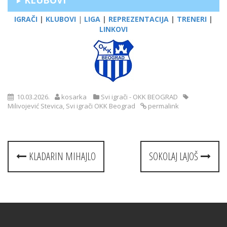
IGRAČI
|
KLUBOVI
|
LIGA
|
REPREZENTACIJA
|
TRENERI
|
LINKOVI
10.03.2026.
kosarka
Svi igrači - OKK BEOGRAD
Milivojević Stevica
,
Svi igrači OKK Beograd
permalink
Post
KLADARIN MIHAJLO
SOKOLAJ LAJOŠ
navigation