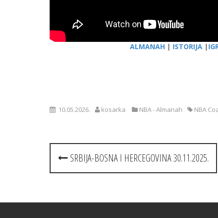
ALMANAH
|
ISTORIJA
|
IG
10.05.2026.
kosarka
NBA - Almanah
NBA Coa
Post
SRBIJA-BOSNA I HERCEGOVINA 30.11.2025.
navigation