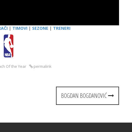
RAČI
|
TIMOVI
|
SEZONE
|
TRENERI
ch Of the Year
permalink
BOGDAN BOGDANOVIĆ