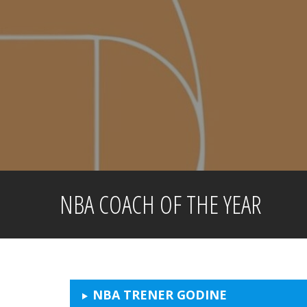
Skip
to
content
NBA COACH OF THE YEAR
NBA TRENER GODINE