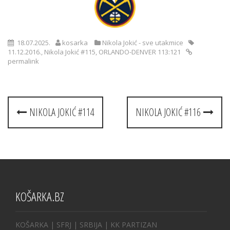
18.07.2025.
kosarka
Nikola Jokić - sve utakmice
11.12.2016.
,
Nikola Jokić #115
,
ORLANDO-DENVER 113:121
permalink
Post
NIKOLA JOKIĆ #114
NIKOLA JOKIĆ #116
navigation
KOŠARKA.BZ
KOŠARKA
| SFRJ
|
SRBIJA
|
KK PARTIZAN