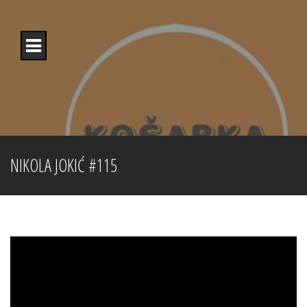
Skip
to
content
NIKOLA JOKIĆ #115