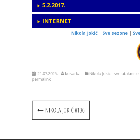
5.2.2017.
INTERNET
Nikola Jokić
|
Sve sezone
|
Sv
21.07.2025.
kosarka
Nikola Jokić - sve utakmice
permalink
Post
NIKOLA JOKIĆ #136
navigation