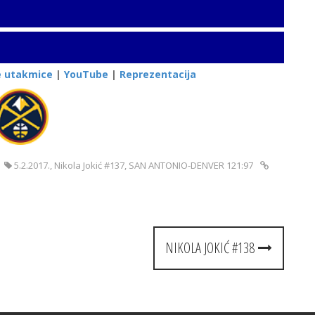
e utakmice
|
YouTube
|
Reprezentacija
5.2.2017.
,
Nikola Jokić #137
,
SAN ANTONIO-DENVER 121:97
NIKOLA JOKIĆ #138