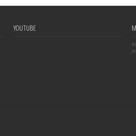
YOUTUBE
M
K
Jo