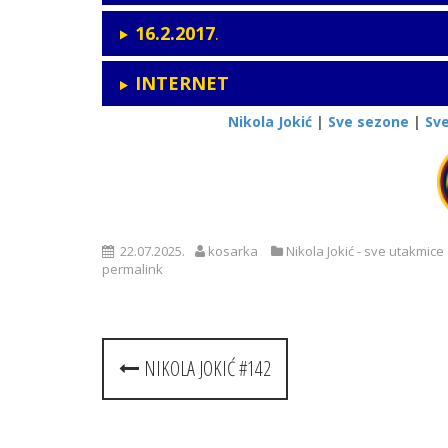
16.2.2017
.
INTERNET
Nikola Jokić
|
Sve sezone
|
Sv
22.07.2025.
kosarka
Nikola Jokić - sve utakmice
permalink
Post
NIKOLA JOKIĆ #142
navigation