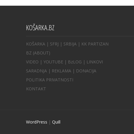
KOŠARKA.BZ
KOŠARKA
| SFRJ
|
SRBIJA
|
KK PARTIZAN
BZ
(ABOUT)
VIDEO
|
YOUTUBE
|
BzLOG
|
LINKOVI
SARADNJA
|
REKLAMA |
DONACIJA
POLITIKA PRIVATNOSTI
KONTAKT
WordPress
|
Quill