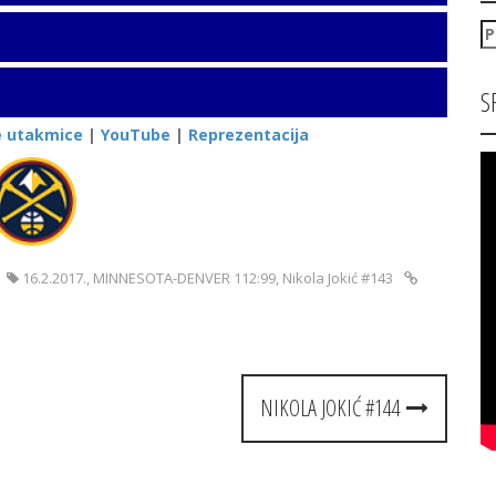
P
za
S
e utakmice
|
YouTube
|
Reprezentacija
16.2.2017.
,
MINNESOTA-DENVER 112:99
,
Nikola Jokić #143
NIKOLA JOKIĆ #144