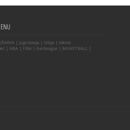
ENU
OŠARKA
|
Jugoslavija
|
Srbija
|
Nikola
kić
|
NBA
|
FIBA
|
Euroleague
|
BASKETBALL
|