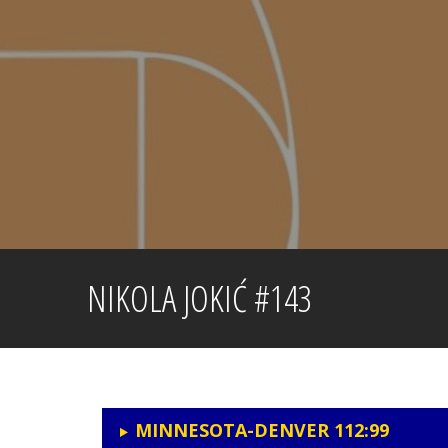
Skip
to
content
NIKOLA JOKIĆ #143
MINNESOTA-DENVER 112:99