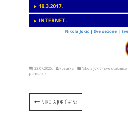
19.3.2017.
INTERNET.
Nikola Jokić
|
Sve sezone
|
Sv
23.07.2025.
kosarka
Nikola Jokić - sve utakmice
permalink
Post
NIKOLA JOKIĆ #153
navigation