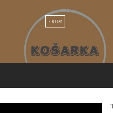
POČETAK
T