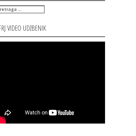
retraga
:
FRJ VIDEO UDžBENIK