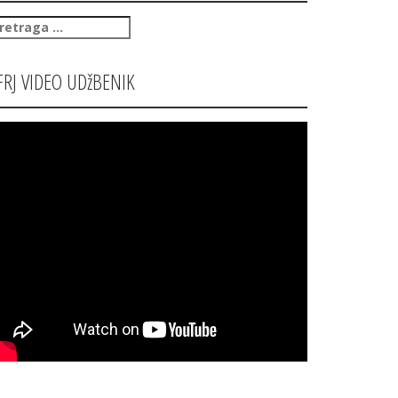
retraga
:
FRJ VIDEO UDžBENIK