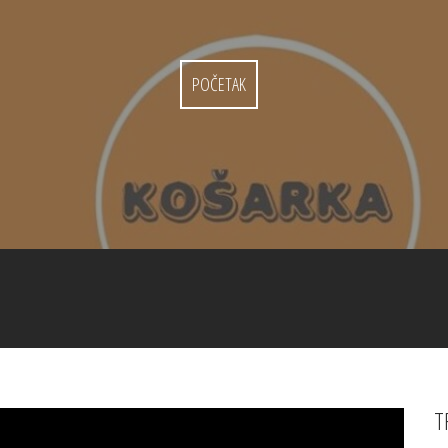
POČETAK
T