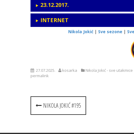
23.12.2017.
INTERNET
Nikola Jokić
|
Sve sezone
|
Sv
27.07.2025.
kosarka
Nikola Jokić - sve utakmice
permalink
Post
NIKOLA JOKIĆ #195
navigation