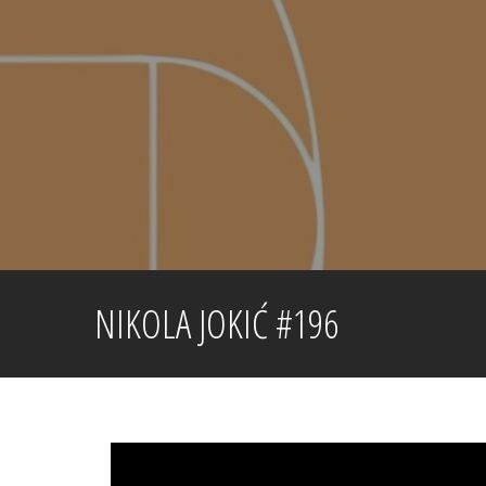
Skip
to
content
NIKOLA JOKIĆ #196