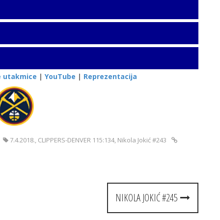
e utakmice
|
YouTube
|
Reprezentacija
7.4.2018.
,
CLIPPERS-DENVER 115:134
,
Nikola Jokić #243
NIKOLA JOKIĆ #245