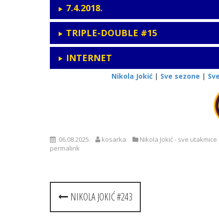
7.4.2018.
TRIPLE-DOUBLE #15
INTERNET
Nikola Jokić
|
Sve sezone
|
Sv
06.08.2025.
kosarka
Nikola Jokić - sve utakmice
permalink
Post
NIKOLA JOKIĆ #243
navigation