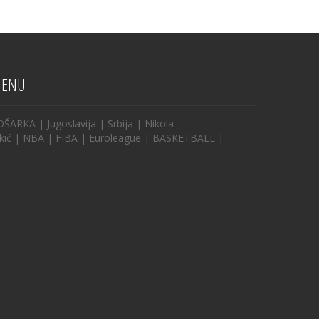
ENU
OŠARKA
|
Jugoslavija
|
Srbija
|
Nikola
kić
|
NBA
|
FIBA
|
Euroleague
|
BASKETBALL
|