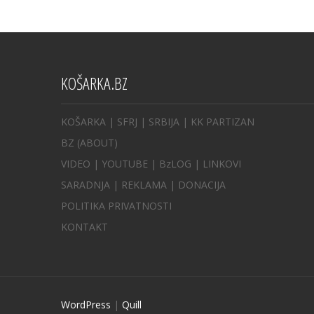
KOŠARKA.BZ
KOŠARKA
| SFRJ
|
SRBIJA
|
KK PARTIZAN
BZ
(ABOUT)
VIDEO
|
YOUTUBE
|
BzLOG
|
LINKOVI
SARADNJA
|
REKLAMA |
DONACIJA
POLITIKA PRIVATNOSTI
KONTAKT
WordPress
|
Quill