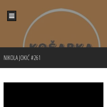
Skip
to
content
NIKOLA JOKIĆ #261