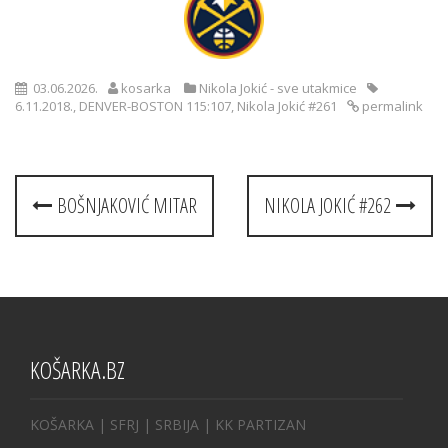
03.06.2026.
kosarka
Nikola Jokić - sve utakmice
6.11.2018.
,
DENVER-BOSTON 115:107
,
Nikola Jokić #261
permalink
Post
BOŠNJAKOVIĆ MITAR
NIKOLA JOKIĆ #262
navigation
KOŠARKA.BZ
KOŠARKA
| SFRJ
|
SRBIJA
|
KK PARTIZAN