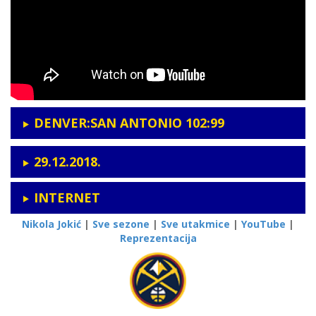
DENVER:SAN ANTONIO 102:99
29.12.2018.
INTERNET
Nikola Jokić
|
Sve sezone
|
Sve utakmice
|
YouTube
|
Reprezentacija