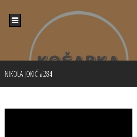
Skip
to
content
NIKOLA JOKIĆ #284