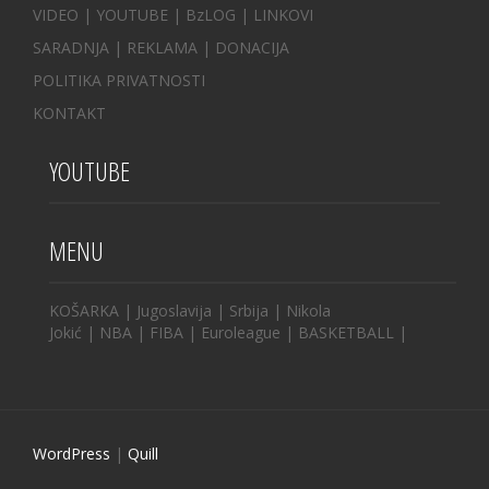
VIDEO
|
YOUTUBE
|
BzLOG
|
LINKOVI
SARADNJA
|
REKLAMA |
DONACIJA
POLITIKA PRIVATNOSTI
KONTAKT
YOUTUBE
MENU
KOŠARKA
|
Jugoslavija
|
Srbija
|
Nikola
Jokić
|
NBA
|
FIBA
|
Euroleague
|
BASKETBALL
|
WordPress
|
Quill