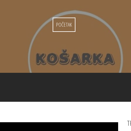
POČETAK
T