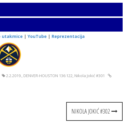
e utakmice
|
YouTube
|
Reprezentacija
2.2.2019.
,
DENVER-HOUSTON 136:122
,
Nikola Jokić #301
NIKOLA JOKIĆ #302