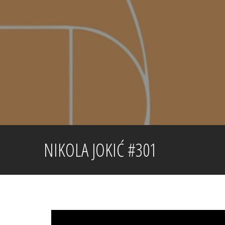
Skip
to
content
NIKOLA JOKIĆ #301