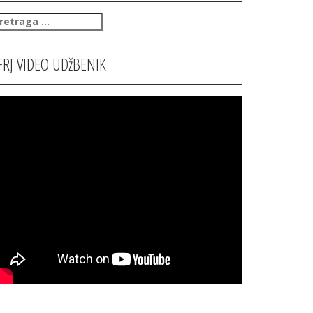
retraga
:
FRJ VIDEO UDžBENIK