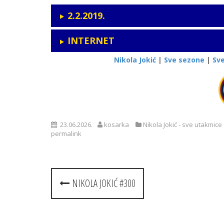
2.2.2019.
INTERNET
Nikola Jokić
|
Sve sezone
|
Sv
23.06.2026.
kosarka
Nikola Jokić - sve utakmice
permalink
Post
NIKOLA JOKIĆ #300
navigation