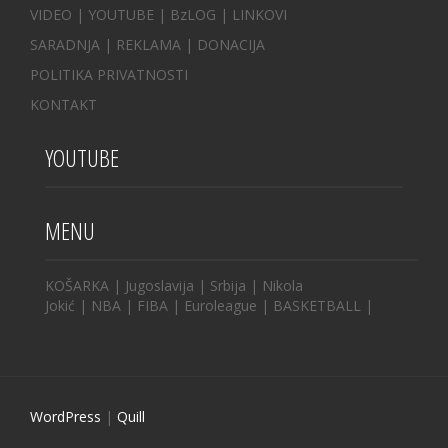
VIDEO
|
YOUTUBE
|
BzLOG
|
LINKOVI
SARADNJA
|
REKLAMA |
DONACIJA
POLITIKA PRIVATNOSTI
KONTAKT
YOUTUBE
MENU
KOŠARKA
|
Jugoslavija
|
Srbija
|
Nikola
Jokić
|
NBA
|
FIBA
|
Euroleague
|
BASKETBALL
|
WordPress
|
Quill