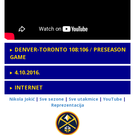
DENVER-TORONTO 108:106
/
PRESEASON
GAME
4.10.2016.
INTERNET
Nikola Jokić
|
Sve sezone
|
Sve utakmice
|
YouTube
|
Reprezentacija