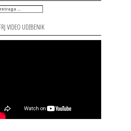
retraga
:
FRJ VIDEO UDžBENIK