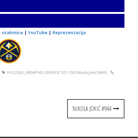
e utakmice
|
YouTube
|
Reprezentacija
19.3.2026.
,
MEMPHIS-DENVER 125:118
,
Nikola Jokić #943
NIKOLA JOKIĆ #944