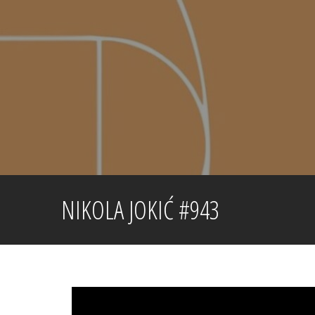
Skip
to
content
NIKOLA JOKIĆ #943