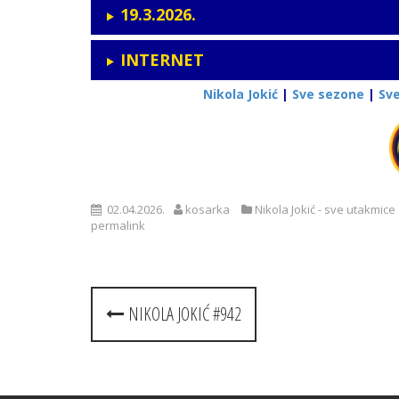
19.3.2026.
INTERNET
Nikola Jokić
|
Sve sezone
|
Sv
02.04.2026.
kosarka
Nikola Jokić - sve utakmice
permalink
Post
NIKOLA JOKIĆ #942
navigation