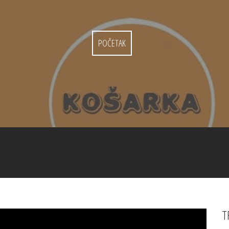
POČETAK
T