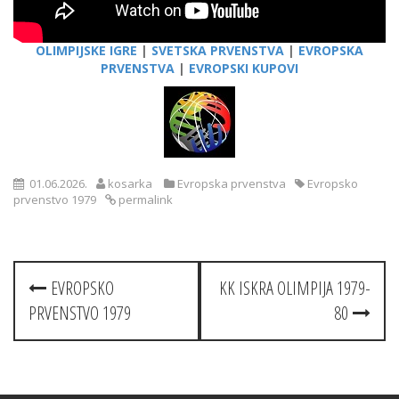
OLIMPIJSKE IGRE
|
SVETSKA PRVENSTVA
|
EVROPSKA
PRVENSTVA
|
EVROPSKI KUPOVI
01.06.2026.
kosarka
Evropska prvenstva
Evropsko
prvenstvo 1979
permalink
Post
EVROPSKO
KK ISKRA OLIMPIJA 1979-
navigation
PRVENSTVO 1979
80