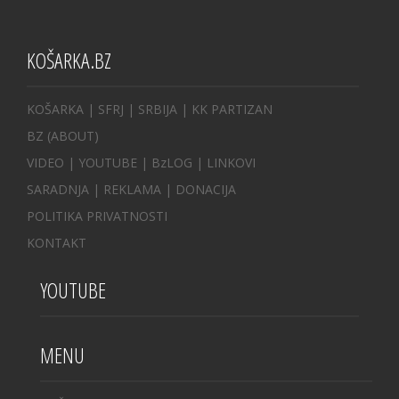
KOŠARKA.BZ
KOŠARKA
| SFRJ
|
SRBIJA
|
KK PARTIZAN
BZ
(ABOUT)
VIDEO
|
YOUTUBE
|
BzLOG
|
LINKOVI
SARADNJA
|
REKLAMA |
DONACIJA
POLITIKA PRIVATNOSTI
KONTAKT
YOUTUBE
MENU